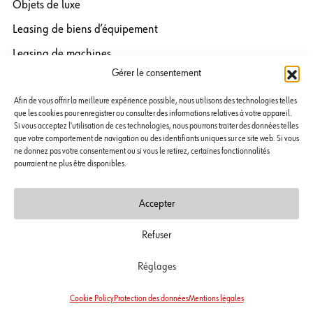
Objets de luxe
Leasing de biens d’équipement
Leasing de machines
Gérer le consentement
Leasing de technique médicale
Leasing de véhicules & de flottes
Afin de vous offrir la meilleure expérience possible, nous utilisons des technologies telles
que les cookies pour enregistrer ou consulter des informations relatives à votre appareil.
Leasing IT / technologies de linformation et de la
Si vous acceptez l'utilisation de ces technologies, nous pourrons traiter des données telles
que votre comportement de navigation ou des identifiants uniques sur ce site web. Si vous
communication (TIC)
ne donnez pas votre consentement ou si vous le retirez, certaines fonctionnalités
pourraient ne plus être disponibles.
Leasing de véhicules de luxe
Leasing de bateaux + yachts
Accepter
Refuser
© Copyright 2026 Würth Leasing AG.
Tous droits réservés.
Réglages
Mentions
Protection des
Politique en matière de cookies
légales
données
(UE)
Cookie Policy
Protection des données
Mentions légales