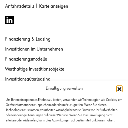
Anfahrtsdetails
|
Karte anzeigen
Finanzierung & Leasing
Investitionen im Unternehmen
Finanzierungsmodelle
Werthaltige Investitionsobjekte
Investitionsgüterleasing
Einwilligung verwalten
Maschinen-Leasing
Medizinaltechnik-Leasing
Um Ihnen ein optimales Erlebnis zu bieten, verwenden wir Technologien wie Cookies, um
Geräteinformationen zu speichern oder darauf zuzugreifen. Wenn Sie diesen
Fahrzeugleasing
Technologien zustimmen, verarbeiten wir möglicherweise Daten wie Ihr Surfverhalten
oder eindeutige Kennungen auf dieser Website. Wenn Sie Ihre Einwilligung nicht
IT / Kommunikation Leasing
erteilen oder widerrufen, kann dies Auswirkungen auf bestimmte Funktionen haben.