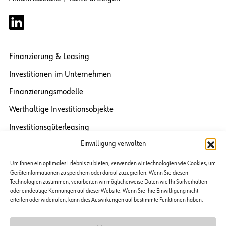
Finanzierung & Leasing
Investitionen im Unternehmen
Finanzierungsmodelle
Werthaltige Investitionsobjekte
Investitionsgüterleasing
Einwilligung verwalten
Maschinen-Leasing
Medizinaltechnik-Leasing
Um Ihnen ein optimales Erlebnis zu bieten, verwenden wir Technologien wie Cookies, um
Geräteinformationen zu speichern oder darauf zuzugreifen. Wenn Sie diesen
Fahrzeugleasing
Technologien zustimmen, verarbeiten wir möglicherweise Daten wie Ihr Surfverhalten
oder eindeutige Kennungen auf dieser Website. Wenn Sie Ihre Einwilligung nicht
IT / Kommunikation Leasing
erteilen oder widerrufen, kann dies Auswirkungen auf bestimmte Funktionen haben.
Luxusfahrzeuge Leasing